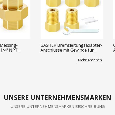
 Messing-
GASHER Bremsleitungsadapter-
 1/4" NPT
Anschlüsse mit Gewinde für
 1/4" NPT
umgekehrte Bördelung
(Innengewinde)
Mehr Ansehen
ung wird für
en verwendet.
UNSERE UNTERNEHMENSMARKEN
UNSERE UNTERNEHMENSMARKEN BESCHREIBUNG