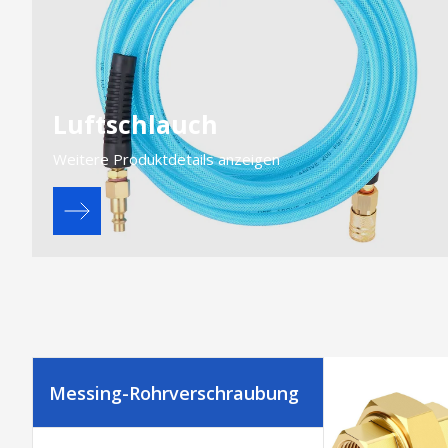
Luftschlauch
Weitere Produktdetails anzeigen
Messing-Rohrverschraubung