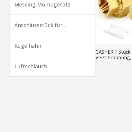
Messing-Montagesatz
Anschlussstück für
Druckluftwerkzeuge
Kugelhahn
GASHER 1 Stück
Verschraubung,
Innengewinde x
Luftschlauch
Innengewinde
Rohrverschraub
Rohrverbindung
Kontrollleuchte
Edelstahl-Rohrverschraubung
Kraftstoffsystemmontage