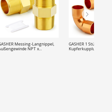
GASHER Messing-Langnippel,
GASHER 1 Stück 3/8" 9
Außengewinde NPT x
Kupferkupplungswinke
Außengewinde, Messing-
Lötanschluss für HLK-
Rohrverschraubung
Kälteanlagen