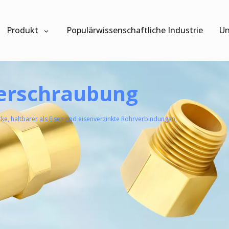
Produkt
Populärwissenschaftliche Industrie
Un
erschraubung
e, haltbarer als Eisen und eisenverzinkte Rohrverbindungen,