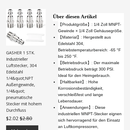
Über diesen Artikel
【Produktgröße】: 1/4 Zoll MNPT-
Gewinde × 1/4 Zoll Gehäusegröße.
【Material】: Hergestellt aus
Edelstahl 304,
Betriebstemperaturbereich: -65 °F
GASHER 1 STK.
bis 250 °F.
Industrieller
【Betriebsdruck】: Der maximale
Luftstecker, 304
Betriebsdruck beträgt 300 PSI.
Edelstahl
Ideal für den Heimgebrauch.
1/4&quot;NPT
【Haltbarkeit】: Hohe
Außengewinde,
Korrosionsbeständigkeit,
1/4&quot;
verschleißfest und lange
pneumatische
Lebensdauer.
Stecker mit hohem
【Anwendungen】: Diese
Durchfluss
industriellen MNPT-Stecker eignen
$2.02
$2.80
sich hervorragend für den Einsatz
an Luftkompressoren,