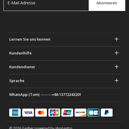
Abonnieren
Lernen Sie uns kennen
Über Gascher
Kundenhilfe
Privatsphäre & Sicherheit
Hilfe und häufig gestellte Fragen
Kundendienst
Geschäftsbedingungen
Deine Bestellungen
Marketing Aktivitäten
Rückgabe & Rückerstattung
Sprache
Kontaktiere uns
Ideen & Ratschläge
Versandkosten & Richtlinien
Português
WhatsApp (Tom) --------+86 13772243201
Zahlungsmethoden
Italiano
Partnerschaftsprogramm
Français
Deutsch
日本語
© 2026 Gasher powered by shopastro