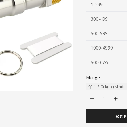
1-299
300-499
500-999
1000-4999
5000
-
Menge
1
Stück(e)
(
Minde
decrease quantity
increase quanti
Jetzt 