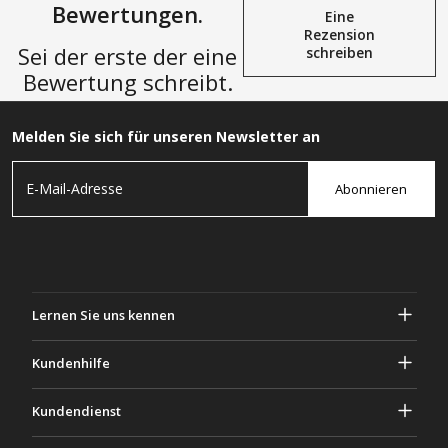
Bewertungen.
Eine
Rezension
Sei der erste der eine
schreiben
Bewertung schreibt.
Melden Sie sich für unseren Newsletter an
Abonnieren
Lernen Sie uns kennen
Über Gascher
Kundenhilfe
Privatsphäre & Sicherheit
Hilfe und häufig gestellte Fragen
Kundendienst
Geschäftsbedingungen
Deine Bestellungen
Marketing Aktivitäten
Rückgabe & Rückerstattung