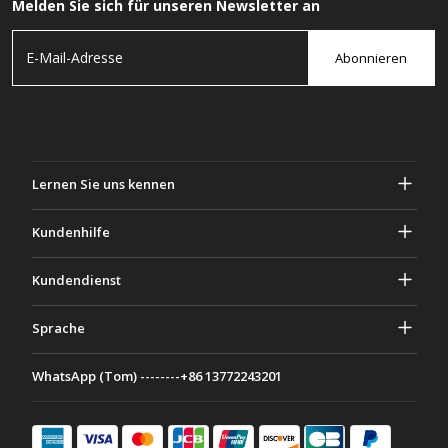
Melden Sie sich für unseren Newsletter an
Abonnieren
Lernen Sie uns kennen
Über Gascher
Kundenhilfe
Privatsphäre & Sicherheit
Hilfe und häufig gestellte Fragen
Kundendienst
Geschäftsbedingungen
Deine Bestellungen
Marketing Aktivitäten
Rückgabe & Rückerstattung
Sprache
Kontaktiere uns
Ideen & Ratschläge
Versandkosten & Richtlinien
Português
WhatsApp (Tom) --------+86 13772243201
Zahlungsmethoden
Italiano
Partnerschaftsprogramm
Français