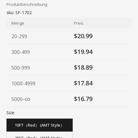
Produktbeschreibung
sku:
SF-1702
Menge
Preis
$20.99
20-299
$19.94
300-499
$18.89
500-999
$17.84
1000-4999
$16.79
5000
-
Size
10FT（Red） (AMT Style）