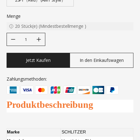
25FT（Red） (AMT Style）
Menge
20
Stück(e)
(
Mindestbestellmenge
)
decrease quantity
increase quantity
Jetzt Kaufen
In den Einkaufswagen
Zahlungsmethoden:
Produktbeschreibung
Marke
SCHLITZER