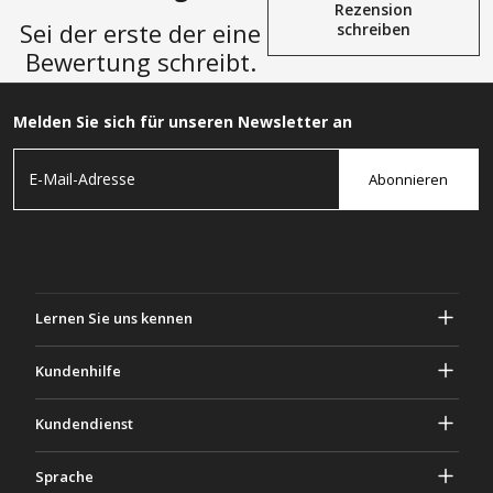
Rezension
Sei der erste der eine
schreiben
Bewertung schreibt.
Melden Sie sich für unseren Newsletter an
Abonnieren
Lernen Sie uns kennen
Über Gascher
Kundenhilfe
Privatsphäre & Sicherheit
Hilfe und häufig gestellte Fragen
Kundendienst
Geschäftsbedingungen
Deine Bestellungen
Marketing Aktivitäten
Rückgabe & Rückerstattung
Sprache
Kontaktiere uns