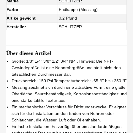
Marke
SCHLITZER
Farbe
Endkappe (Messing)
Artikelgewicht
0,2 Pfund
Hersteller
SCHLITZER
Über diesen Artikel
Größe: 1/8" 1/4" 3/8" 1/2" 3/4" NPT. Hinweis: Die NPT-
Gewindegröße ist eine Nennrohrgröße und stellt nicht den
tatsächlichen Durchmesser dar.
Druckbereich: 150 Psi Temperaturbereich: -65 °F bis +250 °F
Messing zeichnet sich durch eine attraktive Form, eine glatte
Oberfläche, Säurebeständigkeit, Korrosionsbeständigkeit und
eine starke taktile Textur aus.
Ein mechanischer Verschluss für Dichtungszwecke. Er eignet
sich für die Installation an den Enden von Rohren oder
Schläuchen, die Wasser, Luft oder Öl enthalten.
Einfache Installation: Es verfügt über ein standardmäßiges
sechseckiges Design mit glatten, abgeschrägten Kanten, was