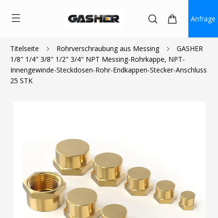
Anfrage
Titelseite
Rohrverschraubung aus Messing
GASHER
1/8" 1/4" 3/8" 1/2" 3/4" NPT Messing-Rohrkappe, NPT-
$24.99
Innengewinde-Steckdosen-Rohr-Endkappen-Stecker-Anschluss
25 STK