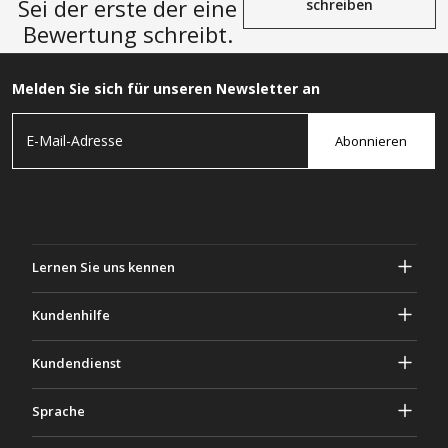
Sei der erste der eine
schreiben
Bewertung schreibt.
Melden Sie sich für unseren Newsletter an
Abonnieren
Lernen Sie uns kennen
Über Gascher
Kundenhilfe
Privatsphäre & Sicherheit
Hilfe und häufig gestellte Fragen
Kundendienst
Geschäftsbedingungen
Deine Bestellungen
Marketing Aktivitäten
Rückgabe & Rückerstattung
Sprache
Kontaktiere uns
Ideen & Ratschläge
Versandkosten & Richtlinien
Português