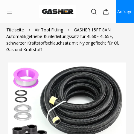
Anfrage
Titelseite
Air Tool Fitting
GASHER 15FT 8AN
Automatikgetriebe-Kühlerleitungssatz für 4L60E 4L65E,
$60.99
schwarzer Kraftstoffschlauchsatz mit Nylongeflecht für Öl,
Gas und Kraftstoff