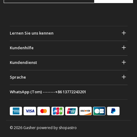
Lernen Sie uns kennen
Über Gascher
Kundenhilfe
Privatsphäre & Sicherheit
Hilfe und häufig gestellte Fragen
Kundendienst
Geschäftsbedingungen
Deine Bestellungen
Marketing Aktivitäten
Rückgabe & Rückerstattung
Sprache
Kontaktiere uns
Ideen & Ratschläge
Versandkosten & Richtlinien
Português
WhatsApp (Tom) --------+86 13772243201
Zahlungsmethoden
Italiano
Partnerschaftsprogramm
Français
Deutsch
日本語
© 2026 Gasher powered by shopastro
Español