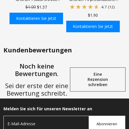
Messing-Schlauchanschluss,
Ersatzanschluss aus Messing,
$1.99
$1.37
4.7
(12)
Durchgangs-
wiederverwendbares
$1.90
Schottverschraubung,
Schlauchende,
Kontaktieren Sie Jetzt
Schlauchanschluss, gerade
Reparaturanschluss, 3/8"
Kontaktieren Sie Jetzt
Sechskant-Verbindungsstück
Widerhaken (3/8" ID,
In den Einkaufswagen
In den Einkaufswagen
mit 2 Schlauchschellen
Polyurethanschlauch) x 1/4"
NPT starr
Kundenbewertungen
Noch keine
Bewertungen.
Eine
Rezension
Sei der erste der eine
schreiben
Bewertung schreibt.
Melden Sie sich für unseren Newsletter an
Abonnieren