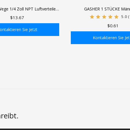
ge 1/4 Zoll NPT Luftverteiler
GASHER 1 STÜCKE Männ
m im Sechskant-Stil mit 3 Stück
Industrieluftstecker, 1/4-Zol
5.0
(
$13.67
upplung und Stecker aus Stahl,
Pneumatikstecker 300
$0.61
ür Luftkompressorschläuche
ontaktieren Sie Jetzt
Kontaktieren Sie Jet
 den Einkaufswagen
In den Einkaufswa
reibt.