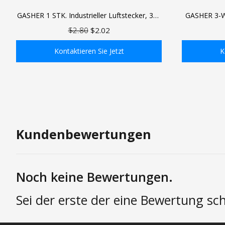
GASHER 1 STK. Industrieller Luftstecker, 304
GASHER 3-We
Edelstahl 1/4&quot;NPT Außengewinde,
aus Aluminiu
$2.80
$2.02
1/4&quot; pneumatische Stecker mit hohem
Industriek
Durchfluss
Zubehör f
Kontaktieren Sie Jetzt
K
In den Einkaufswagen
In
Kundenbewertungen
Noch keine Bewertungen.
Sei der erste der eine Bewertung sch