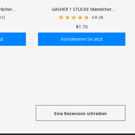
licher
GASHER 1 STÜCKE Männlicher
l-Hochfluss-
Industriekoppler, 1/4 Basic Flow Quick
12)
4.8
(8)
 PSI
Connect Air Coupler
$1.70
zt
Kontaktieren Sie Jetzt
gen
In den Einkaufswagen
Eine Rezension schreiben