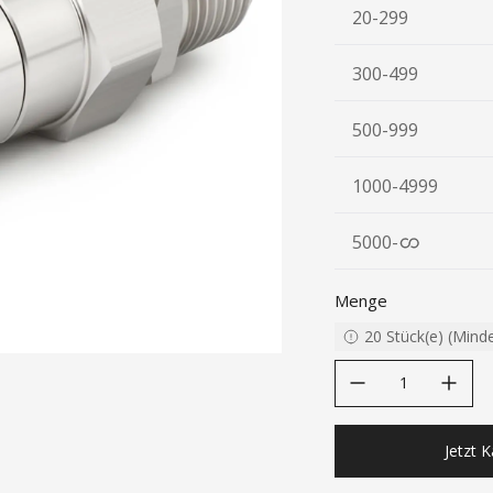
20-299
300-499
500-999
1000-4999
5000
-
Menge
20
Stück(e)
(
Mind
decrease quantity
increase quanti
Jetzt 