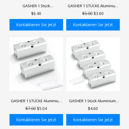
GASHER 1 Stück
GASHER 1 STÜCKE Aluminium
Luftkompressor-Luftauslass-
Pneumatische Verteiler
$6.40
$5.00
$3.60
Aluminiumblöcke für 3/4-Zoll-
Luftverteilung Block Splitter
Schlauchsystem mit 1/2-Zoll-
Ausgang Port Versorgung Port
Kontaktieren Sie Jetzt
Kontaktieren Sie Jetzt
NPT-Auslassanschluss (hoch)
In den Einkaufswagen
In den Einkaufswagen
GASHER 1 STÜCKE Aluminium
GASHER 1 Stück Aluminium-
Pneumatische Verteiler
Luftverteiler für pneumatische
$7.00
$5.04
$4.60
Luftverteilerblock Splitter 1/4
Kompressoren, Verteilerblock,
&quot;Ausgangsanschluss
1/4"-NPT-Ausgang, 1/2"-NPT-
Kontaktieren Sie Jetzt
Kontaktieren Sie Jetzt
1/2&quot;
Zulauf