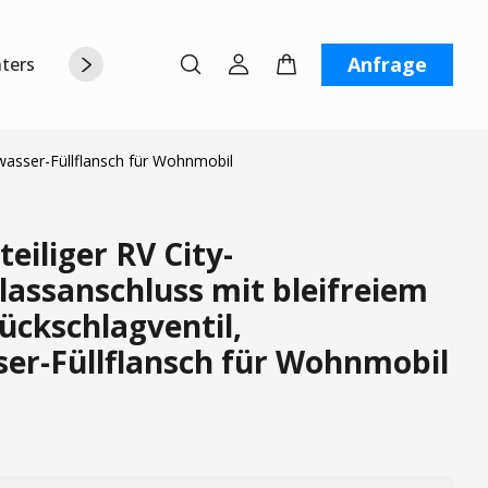
Anfrage
terstützung
Über uns
Kontaktiere uns
hwasser-Füllflansch für Wohnmobil
eiliger RV City-
lassanschluss mit bleifreiem
ückschlagventil,
ser-Füllflansch für Wohnmobil