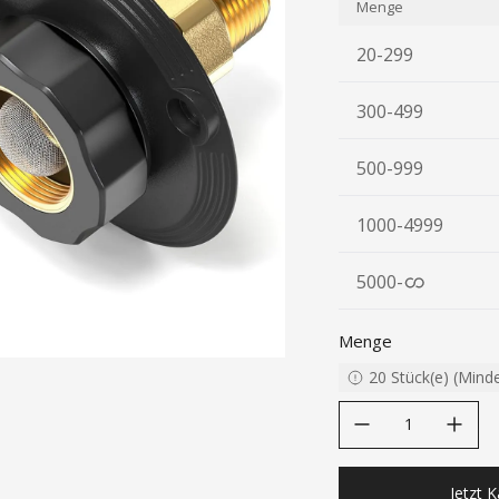
Menge
20-299
300-499
500-999
1000-4999
5000
-
Menge
20
Stück(e)
(
Mind
decrease quantity
increase quanti
Jetzt 