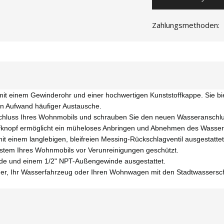
Zahlungsmethoden:
t einem Gewinderohr und einer hochwertigen Kunststoffkappe. Sie biet
en Aufwand häufiger Austausche.
schluss Ihres Wohnmobils und schrauben Sie den neuen Wasseranschlus
ffknopf ermöglicht ein müheloses Anbringen und Abnehmen des Wasser
t einem langlebigen, bleifreien Messing-Rückschlagventil ausgestattet, 
ystem Ihres Wohnmobils vor Verunreinigungen geschützt.
nde und einem 1/2" NPT-Außengewinde ausgestattet.
er, Ihr Wasserfahrzeug oder Ihren Wohnwagen mit den Stadtwassersch