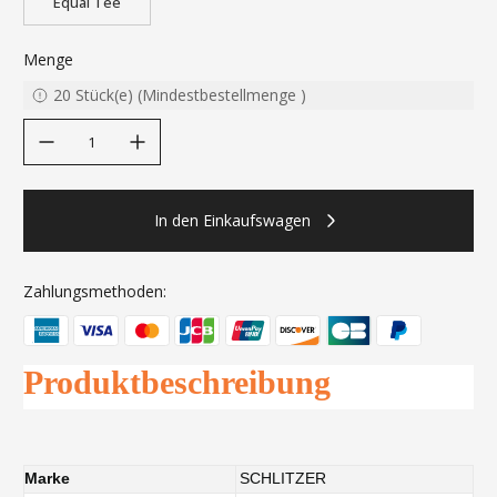
Equal Tee
Menge
20
Stück(e)
(
Mindestbestellmenge
)
decrease quantity
increase quantity
In den Einkaufswagen
Zahlungsmethoden:
Produktbeschreibung
Marke
SCHLITZER