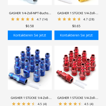
GASHER 1/4-Zoll-NPT-Buchse
GASHER 1 STÜCKE 1/4-Zoll-
Industrieluftstecker,
NPT-Stecker
4.7
(14)
4.7
(28)
Pneumatikstecker 300 PSI
Industrieluftstecker,
$0.58
$0.65
Pneumatikstecker 300 PSI
Kontaktieren Sie Jetzt
Kontaktieren Sie Jetzt
In den Einkaufswagen
In den Einkaufswagen
GASHER 1 STÜCKE 1/4-Zoll-
GASHER 1 STÜCKE 1/4-Zoll-
NPT-Stecker, blauer
NPT-Stecker, roter Aluminium-
4.5
(4)
4.5
(4)