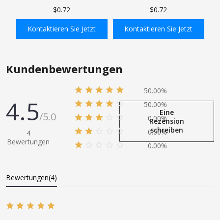
Aluminium-
Industrieluftstecker,
$0.72
$0.72
Industrieluftstecker,
Pneumatikstecker 300 PSI
pneumatische Stecker 300 PSI
Kontaktieren Sie Jetzt
Kontaktieren Sie Jetzt
In den Einkaufswagen
In den Einkaufswagen
Kundenbewertungen
50.00%
4.5
50.00%
Eine
/5.0
0.00%
Rezension
schreiben
0.00%
4
Bewertungen
0.00%
Bewertungen(4)