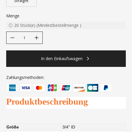
Straight
Menge
20
Stück(e)
(
Mindestbestellmenge
)
decrease quantity
increase quantity
In den Einkaufswagen
Zahlungsmethoden:
Produktbeschreibung
Größe
3/4" ID