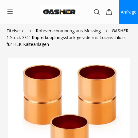
Anfrage
Titelseite
Rohrverschraubung aus Messing
GASHER
1 Stück 3/4" Kupferkupplungsstück gerade mit Lötanschluss
$1.60
~
$2.00
für HLK-Kälteanlagen