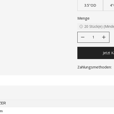
3.5"OD
4
Menge
20
Stück(e)
(
Mind
decrease quantity
increase quanti
Jetzt 
Zahlungsmethoden:
ZER
um