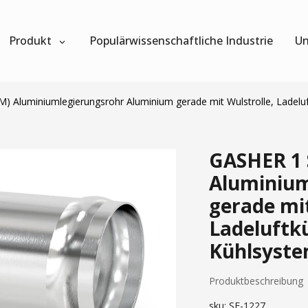
Produkt
Populärwissenschaftliche Industrie
Un
 Aluminiumlegierungsrohr Aluminium gerade mit Wulstrolle, Ladeluf
GASHER 1 
Aluminium
gerade mit
Ladeluftk
Kühlsyst
Produktbeschreibung
sku:
SF-1227