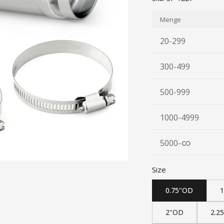
Menge
20-299
300-499
500-999
1000-4999
5000
-
Size
0.75"OD
2"OD
2.2