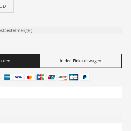
"OD
estbestellmenge
)
ty
Kaufen
In den Einkaufswagen