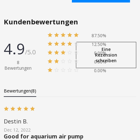
In den Einkaufswagen
In den Einkaufswagen
Kundenbewertungen
87.50%
4.9
12.50%
Eine
/5.0
0.00%
Rezension
schreiben
0.00%
8
Bewertungen
0.00%
Bewertungen(8)
Destin B.
Dec 12, 2022
Good for aquarium air pump