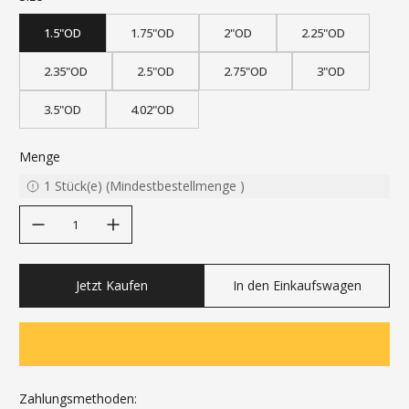
1.5"OD
1.75"OD
2"OD
2.25"OD
2.35"OD
2.5"OD
2.75"OD
3"OD
3.5"OD
4.02"OD
Menge
1
Stück(e)
(
Mindestbestellmenge
)
decrease quantity
increase quantity
Jetzt Kaufen
In den Einkaufswagen
Zahlungsmethoden: