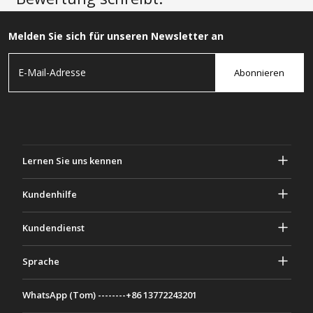
Melden Sie sich für unseren Newsletter an
Abonnieren
Lernen Sie uns kennen
Über Gascher
Kundenhilfe
Privatsphäre & Sicherheit
Hilfe und häufig gestellte Fragen
Kundendienst
Geschäftsbedingungen
Deine Bestellungen
Marketing Aktivitäten
Rückgabe & Rückerstattung
Sprache
Kontaktiere uns
Ideen & Ratschläge
Versandkosten & Richtlinien
Português
WhatsApp (Tom) --------+86 13772243201
Zahlungsmethoden
Italiano