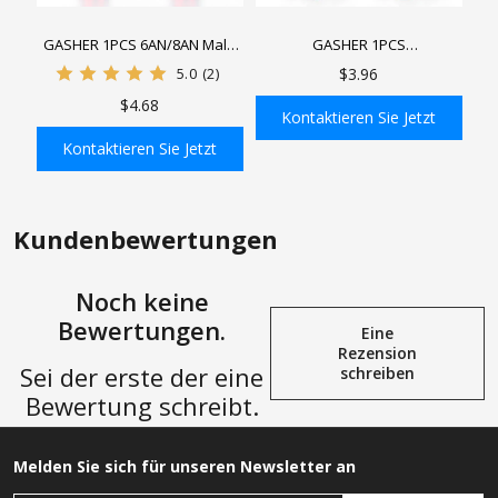
GASHER 1PCS 6AN/8AN Male
GASHER 1PCS
Flare to SAE Quick Disconnect
Schlauchendstück nur für
5.0
(2)
$3.96
Male Push On EFI Fitting
geraden Adapter aus PTFE,
$4.68
Adapter Aluminiumlegierung
Aluminiumlegierung, rot
Kontaktieren Sie Jetzt
rot eloxiert
eloxiert
Kontaktieren Sie Jetzt
In den Einkaufswagen
In den Einkaufswagen
Kundenbewertungen
Noch keine
Bewertungen.
Eine
Rezension
Sei der erste der eine
schreiben
Bewertung schreibt.
Melden Sie sich für unseren Newsletter an