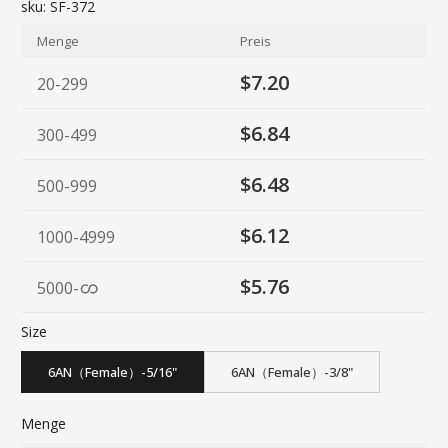
sku:
SF-372
Menge
Preis
$7.20
20-299
$6.84
300-499
$6.48
500-999
$6.12
1000-4999
$5.76
5000
-
Size
6AN（Female）-5/16"
6AN（Female）-3/8"
Menge