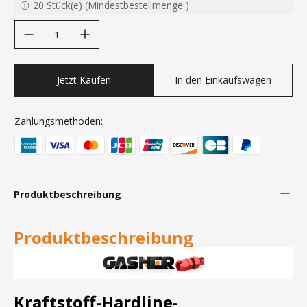
20
Stück(e)
(
Mindestbestellmenge
)
decrease quantity
increase quantity
Jetzt Kaufen
In den Einkaufswagen
Zahlungsmethoden:
Produktbeschreibung
Produktbeschreibung
Kraftstoff-Hardline-