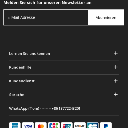
Melden Sie sich für unseren Newsletter an
Abonnieren
Lernen Sie uns kennen
Über Gascher
Kundenhilfe
Privatsphäre & Sicherheit
Hilfe und häufig gestellte Fragen
Kundendienst
Geschäftsbedingungen
Deine Bestellungen
Marketing Aktivitäten
Rückgabe & Rückerstattung
Sprache
Kontaktiere uns
Ideen & Ratschläge
Versandkosten & Richtlinien
Português
WhatsApp (Tom) --------+86 13772243201
Zahlungsmethoden
Italiano
Partnerschaftsprogramm
Français