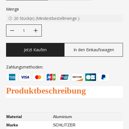
Menge
20
Stück(e)
(
Mindestbestellmenge
)
decrease quantity
increase quantity
Jetzt Kaufen
In den Einkaufswagen
Zahlungsmethoden:
Produktbeschreibung
Material
Aluminium
Marke
SCHLITZER