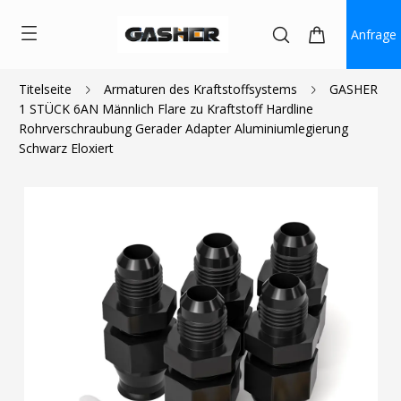
Anfrage
Titelseite
Armaturen des Kraftstoffsystems
GASHER
1 STÜCK 6AN Männlich Flare zu Kraftstoff Hardline
$6.50
$4.30
Rohrverschraubung Gerader Adapter Aluminiumlegierung
Schwarz Eloxiert