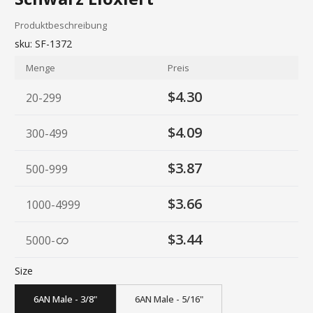
Produktbeschreibung
sku:
SF-1372
Menge
Preis
$4.30
20-299
$4.09
300-499
$3.87
500-999
$3.66
1000-4999
$3.44
5000
-
Size
6AN Male - 3/8"
6AN Male - 5/16"