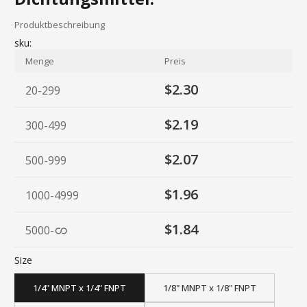
Produktbeschreibung
sku:
Menge
Preis
$2.30
20-299
$2.19
300-499
$2.07
500-999
$1.96
1000-4999
$1.84
5000
-
Size
1/4" MNPT x 1/4" FNPT
1/8" MNPT x 1/8" FNPT