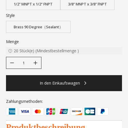
1/2" MNPT x 1/2" FNPT
3/8" MNPT x 3/8" FNPT
Style
Brass 90 Degree（Sealant）
Menge
20
Stück(e)
(
Mindestbestellmenge
)
decrease quantity
increase quantity
In den Einkaufswagen
Zahlungsmethoden:
Produktbeschreibung