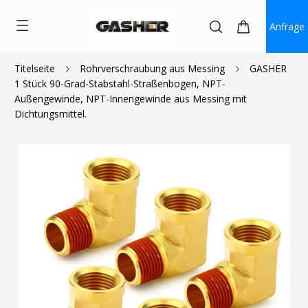
Anfrage
Titelseite
Rohrverschraubung aus Messing
GASHER
1 Stück 90-Grad-Stabstahl-Straßenbogen, NPT-
$1.84
~
$4.10
Außengewinde, NPT-Innengewinde aus Messing mit
Dichtungsmittel.