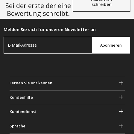
Sei der erste der eine
schreiben
Bewertung schreibt.
Melden Sie sich für unseren Newsletter an
Abonnieren
Lernen Sie uns kennen
Über Gascher
Kundenhilfe
Privatsphäre & Sicherheit
Hilfe und häufig gestellte Fragen
Kundendienst
Geschäftsbedingungen
Deine Bestellungen
Marketing Aktivitäten
Rückgabe & Rückerstattung
Sprache
Kontaktiere uns
Ideen & Ratschläge
Versandkosten & Richtlinien