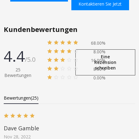
Kontaktieren Sie Jetzt
Schlauchschellen
ssigkeit/Kraftstoff/Luft
In den Einkaufswagen
In den Einkaufswagen
Kundenbewertungen
68.00%
4.4
8.00%
Eine
/5.0
16.00%
Rezension
schreiben
8.00%
25
Bewertungen
0.00%
Bewertungen(25)
Dave Gamble
Nov 28, 2022