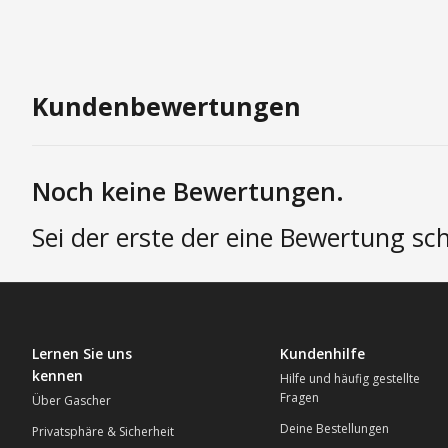
Kundenbewertungen
In den Einkaufswagen
In
Noch keine Bewertungen.
Sei der erste der eine Bewertung sch
Lernen Sie uns
Kundenhilfe
kennen
Hilfe und häufig gestellte
Fragen
Über Gascher
Deine Bestellungen
Privatsphäre & Sicherheit