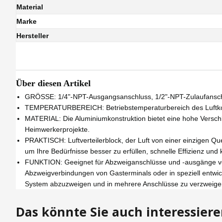
Material
Marke
Hersteller
Über diesen Artikel
GRÖSSE: 1/4"-NPT-Ausgangsanschluss, 1/2"-NPT-Zulaufansc
TEMPERATURBEREICH: Betriebstemperaturbereich des Luftkomp
MATERIAL: Die Aluminiumkonstruktion bietet eine hohe Verschle
Heimwerkerprojekte.
PRAKTISCH: Luftverteilerblock, der Luft von einer einzigen Qu
um Ihre Bedürfnisse besser zu erfüllen, schnelle Effizienz und
FUNKTION: Geeignet für Abzweiganschlüsse und -ausgänge von 
Abzweigverbindungen von Gasterminals oder in speziell entwic
System abzuzweigen und in mehrere Anschlüsse zu verzweige
Das könnte Sie auch interessier