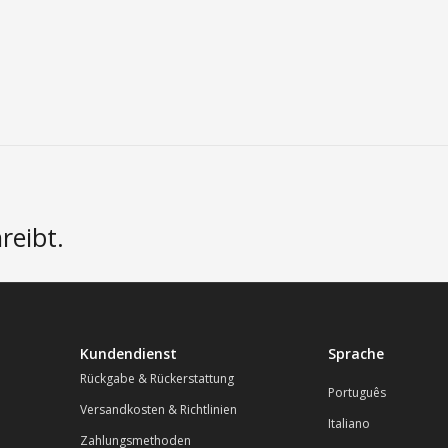
 den Einkaufswagen
In den Einkaufswa
reibt.
Kundendienst
Sprache
Rückgabe & Rückerstattung
Português
Versandkosten & Richtlinien
Italiano
Zahlungsmethoden