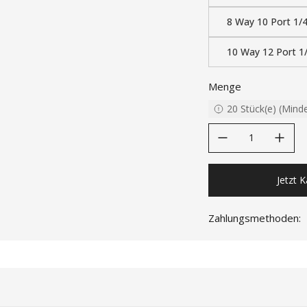
8 Way 10 Port 1/
10 Way 12 Port 1
Menge
20
Stück(e)
(
Mind
decrease quantity
increase quanti
Jetzt 
Zahlungsmethoden: