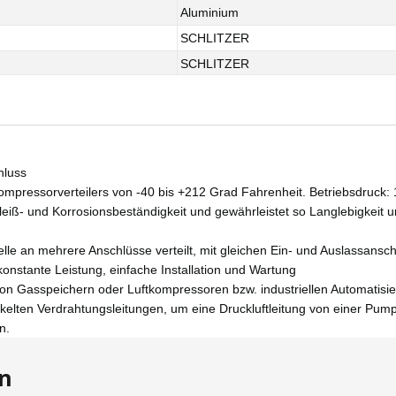
Aluminium
SCHLITZER
SCHLITZER
hluss
ressorverteilers von -40 bis +212 Grad Fahrenheit. Betriebsdruck: 
iß- und Korrosionsbeständigkeit und gewährleistet so Langlebigkeit und
elle an mehrere Anschlüsse verteilt, mit gleichen Ein- und Auslassans
 konstante Leistung, einfache Installation und Wartung
Gasspeichern oder Luftkompressoren bzw. industriellen Automatisierun
kelten Verdrahtungsleitungen, um eine Druckluftleitung von einer Pu
n.
en