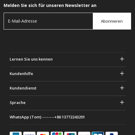
Melden Sie sich für unseren Newsletter an
Abonnieren
Lernen Sie uns kennen
Über Gascher
Kundenhilfe
Privatsphäre & Sicherheit
Hilfe und häufig gestellte Fragen
Kundendienst
Geschäftsbedingungen
Deine Bestellungen
Marketing Aktivitäten
Rückgabe & Rückerstattung
Sprache
Kontaktiere uns
Ideen & Ratschläge
Versandkosten & Richtlinien
Português
WhatsApp (Tom) --------+86 13772243201
Zahlungsmethoden
Italiano
Partnerschaftsprogramm
Français