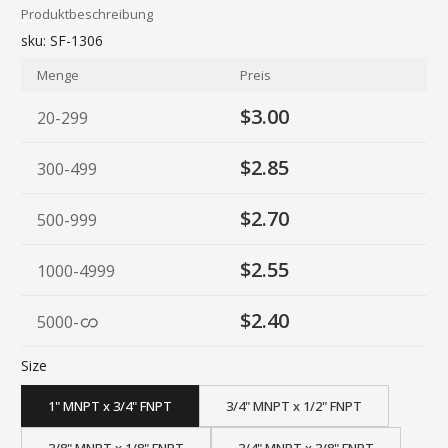
Produktbeschreibung
sku:
SF-1306
Menge
Preis
$3.00
20-299
$2.85
300-499
$2.70
500-999
$2.55
1000-4999
$2.40
5000
-
Size
1" MNPT x 3/4" FNPT
3/4" MNPT x 1/2" FNPT