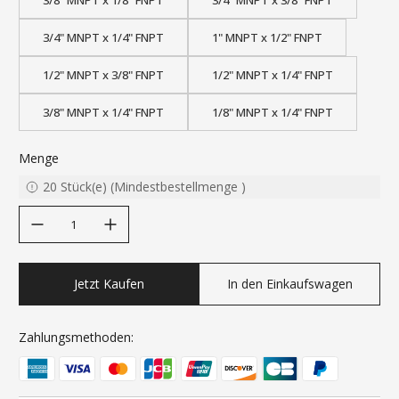
3/8" MNPT x 1/8" FNPT
3/4" MNPT x 3/8" FNPT
3/4" MNPT x 1/4" FNPT
1" MNPT x 1/2" FNPT
1/2" MNPT x 3/8" FNPT
1/2" MNPT x 1/4" FNPT
3/8" MNPT x 1/4" FNPT
1/8" MNPT x 1/4" FNPT
Menge
20
Stück(e)
(
Mindestbestellmenge
)
decrease quantity
increase quantity
Jetzt Kaufen
In den Einkaufswagen
Zahlungsmethoden: