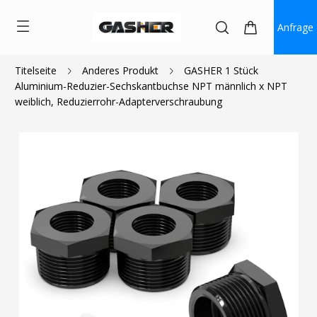
Anfrage
Titelseite
Anderes Produkt
GASHER 1 Stück
Aluminium-Reduzier-Sechskantbuchse NPT männlich x NPT
$5.75
$3.00
weiblich, Reduzierrohr-Adapterverschraubung