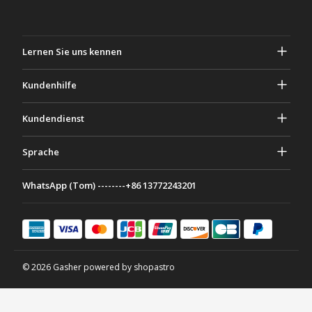
Lernen Sie uns kennen
Über Gascher
Kundenhilfe
Privatsphäre & Sicherheit
Hilfe und häufig gestellte Fragen
Kundendienst
Geschäftsbedingungen
Deine Bestellungen
Marketing Aktivitäten
Rückgabe & Rückerstattung
Sprache
Kontaktiere uns
Ideen & Ratschläge
Versandkosten & Richtlinien
Português
WhatsApp (Tom) --------+86 13772243201
Zahlungsmethoden
Italiano
Partnerschaftsprogramm
Français
Deutsch
日本語
© 2026 Gasher powered by shopastro
Español
English