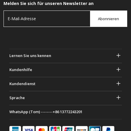
Melden Sie sich für unseren Newsletter an
Abonnieren
Lernen Sie uns kennen
Über Gascher
Kundenhilfe
Privatsphäre & Sicherheit
Hilfe und häufig gestellte Fragen
Kundendienst
Geschäftsbedingungen
Deine Bestellungen
Marketing Aktivitäten
Rückgabe & Rückerstattung
Sprache
Kontaktiere uns
Ideen & Ratschläge
Versandkosten & Richtlinien
Português
WhatsApp (Tom) --------+86 13772243201
Zahlungsmethoden
Italiano
Partnerschaftsprogramm
Français