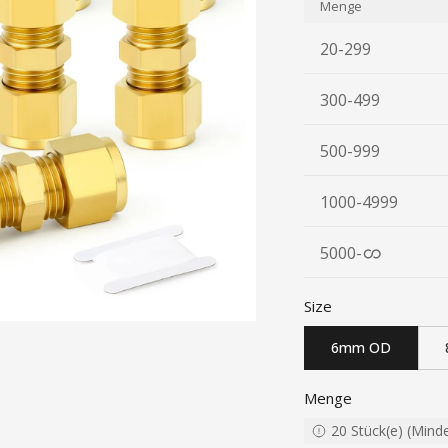
Menge
20-299
300-499
500-999
1000-4999
5000
-
Size
6mm OD
Menge
20
Stück(e)
(
Mind