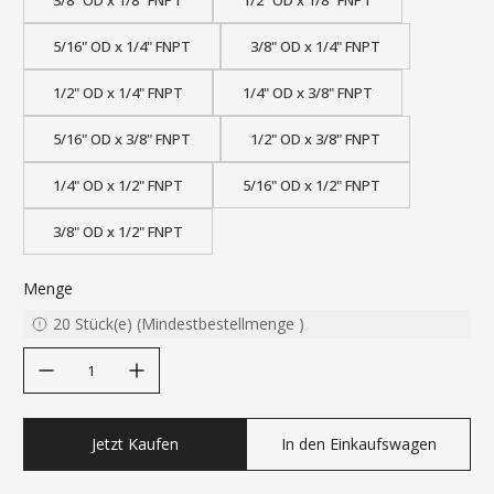
3/8" OD x 1/8" FNPT
1/2" OD x 1/8" FNPT
5/16" OD x 1/4" FNPT
3/8" OD x 1/4" FNPT
1/2" OD x 1/4" FNPT
1/4" OD x 3/8" FNPT
5/16" OD x 3/8" FNPT
1/2" OD x 3/8" FNPT
1/4" OD x 1/2" FNPT
5/16" OD x 1/2" FNPT
3/8" OD x 1/2" FNPT
Menge
20
Stück(e)
(
Mindestbestellmenge
)
decrease quantity
increase quantity
Jetzt Kaufen
In den Einkaufswagen