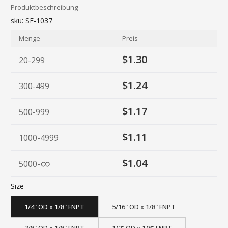
Produktbeschreibung
sku:
SF-1037
Menge
Preis
$1.30
20-299
$1.24
300-499
$1.17
500-999
$1.11
1000-4999
$1.04
5000
-
Size
1/4" OD x 1/8" FNPT
5/16" OD x 1/8" FNPT