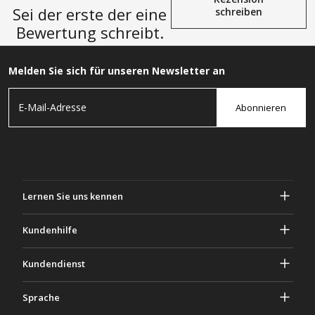
Sei der erste der eine
schreiben
Bewertung schreibt.
Melden Sie sich für unseren Newsletter an
Abonnieren
Lernen Sie uns kennen
Über Gascher
Kundenhilfe
Privatsphäre & Sicherheit
Hilfe und häufig gestellte Fragen
Kundendienst
Geschäftsbedingungen
Deine Bestellungen
Marketing Aktivitäten
Rückgabe & Rückerstattung
Sprache
Kontaktiere uns
Ideen & Ratschläge
Versandkosten & Richtlinien