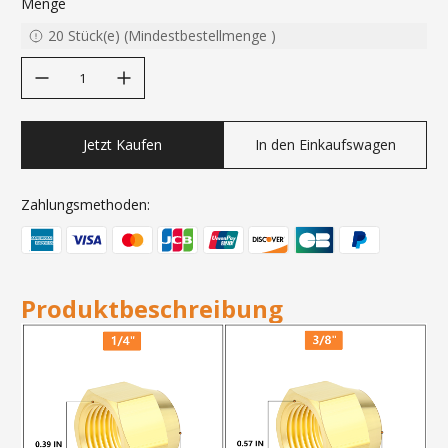
Menge
20
Stück(e)
(
Mindestbestellmenge
)
decrease quantity
increase quantity
Jetzt Kaufen
In den Einkaufswagen
Zahlungsmethoden:
Produktbeschreibung