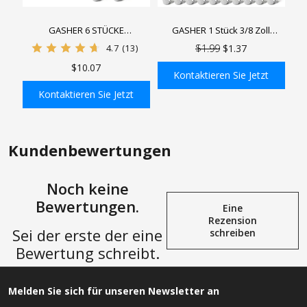
GASHER 6 STÜCKE
GASHER 1 Stück 3/8 Zoll
Luftschlauchfittings,
Messing-Schlauchanschluss,
4.7
(13)
$1.99
$1.37
Schlauchtüllenfittings 1/4"
Durchgangs-
$10.07
Widerhaken x 1/4" FNPT, 3/8"
Schottverschraubung,
Kontaktieren Sie Jetzt
Widerhaken x 3/8" FNPT, 1/2"
Schlauchanschluss, gerade
Kontaktieren Sie Jetzt
Widerhaken x 1/2" FNPT
Sechskant-Verbindungsstück
In den Einkaufswagen
In den Einkaufswagen
Adapter mit 6 Stück Schlauch
mit 2 Schlauchschellen
Klemme
Kundenbewertungen
Noch keine
Bewertungen.
Eine
Rezension
Sei der erste der eine
schreiben
Bewertung schreibt.
Melden Sie sich für unseren Newsletter an