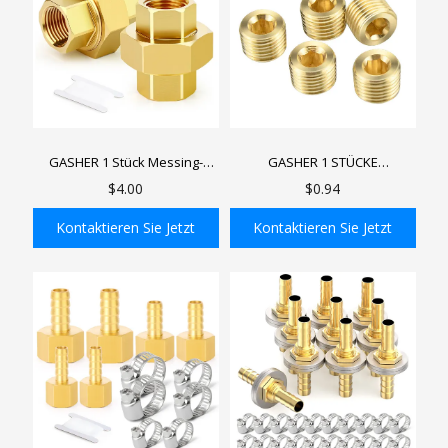
GASHER 1 Stück Messing-
GASHER 1 STÜCKE
Verschraubung, 1/4" NPT
Messingfitting Messing
$4.00
$0.94
Innengewinde x 1/4" NPT
Sechskantstopfen Rohrfitting,
Innengewinde
Innensechskantgewinde
Kontaktieren Sie Jetzt
Kontaktieren Sie Jetzt
Rohrverschraubung wird für
Stecknippel
Rohrverbindungen
In den Einkaufswagen
In den Einkaufswagen
verwendet.