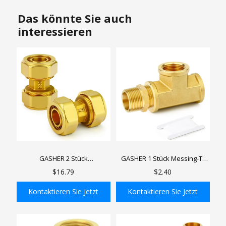
Das könnte Sie auch
interessieren
GASHER 2 Stück
GASHER 1 Stück Messing-T-
Verschraubungen für
Rohrverschraubungen, NPT-
$16.79
$2.40
Druckluftleitungen, 3/4"-Rohr,
Innengewinde x NPT-
Messing-Nickel-beschichtete
Innengewinde x NPT-
Kontaktieren Sie Jetzt
Kontaktieren Sie Jetzt
Luftrohrverschraubungen für
Außengewinde,
Druckluftschlauchsysteme
Außengewinde-T-Stück
In den Einkaufswagen
In den Einkaufswagen