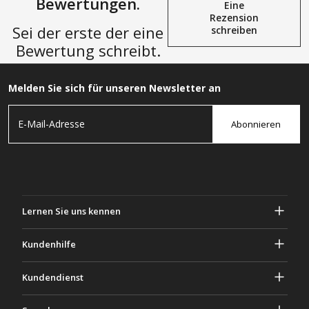
Bewertungen.
Eine
Rezension
Sei der erste der eine
schreiben
Bewertung schreibt.
Melden Sie sich für unseren Newsletter an
Abonnieren
Lernen Sie uns kennen
Über Gascher
Kundenhilfe
Privatsphäre & Sicherheit
Hilfe und häufig gestellte Fragen
Kundendienst
Geschäftsbedingungen
Deine Bestellungen
Marketing Aktivitäten
Rückgabe & Rückerstattung