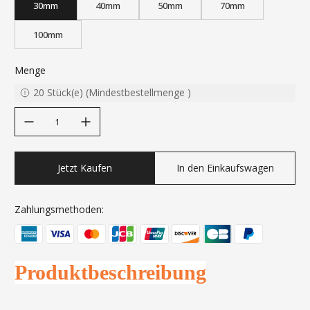
30mm
40mm
50mm
70mm
100mm
Menge
20
Stück(e)
(
Mindestbestellmenge
)
decrease quantity
increase quantity
Jetzt Kaufen
In den Einkaufswagen
Zahlungsmethoden:
Produktbeschreibung