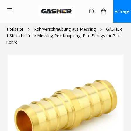
Anfrage
Titelseite
Rohrverschraubung aus Messing
GASHER
1 Stück bleifreie Messing-Pex-Kupplung, Pex-Fittings für Pex-
$0.76
~
$2.40
Rohre