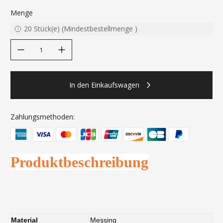
Menge
20
Stück(e)
(
Mindestbestellmenge
)
decrease quantity
increase quantity
In den Einkaufswagen
Zahlungsmethoden:
Produktbeschreibung
Material
Messing