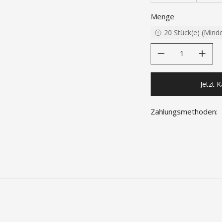
Menge
20
Stück(e)
(
Mind
decrease quantity
increase quanti
Jetzt 
Zahlungsmethoden: