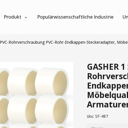
Produkt
Populärwissenschaftliche Industrie
Un
VC-Rohrverschraubung PVC-Rohr-Endkappen-Steckeradapter, Möbelqu
GASHER 1 
Rohrversc
Endkappen
Möbelqual
Armaturen
sku:
SF-487