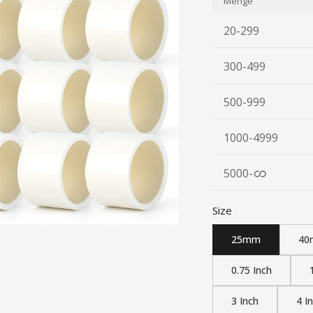
Menge
20-299
300-499
500-999
1000-4999
5000
-
Size
25mm
40
0.75 Inch
3 Inch
4 I