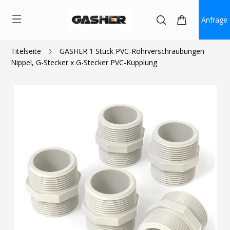
Anfrage
Titelseite
GASHER 1 Stück PVC-Rohrverschraubungen
Nippel, G-Stecker x G-Stecker PVC-Kupplung
$2.20
$1.60