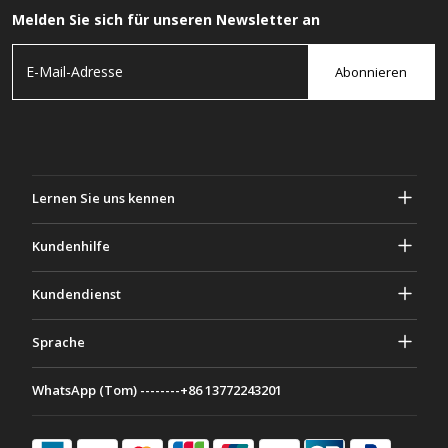
Melden Sie sich für unseren Newsletter an
Abonnieren
Lernen Sie uns kennen
Über Gascher
Kundenhilfe
Privatsphäre & Sicherheit
Hilfe und häufig gestellte Fragen
Kundendienst
Geschäftsbedingungen
Deine Bestellungen
Marketing Aktivitäten
Rückgabe & Rückerstattung
Sprache
Kontaktiere uns
Ideen & Ratschläge
Versandkosten & Richtlinien
Português
WhatsApp (Tom) --------+86 13772243201
Zahlungsmethoden
Italiano
Partnerschaftsprogramm
Français