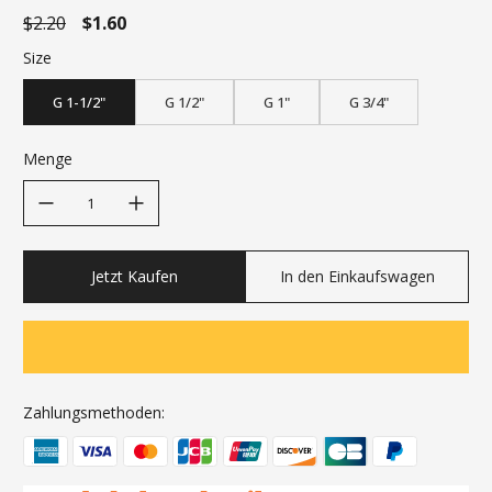
$2.20
$1.60
Size
G 1-1/2"
G 1/2"
G 1"
G 3/4"
Menge
decrease quantity
increase quantity
Jetzt Kaufen
In den Einkaufswagen
Zahlungsmethoden: