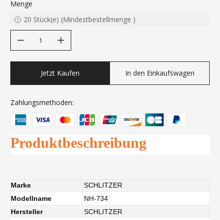
Menge
20
Stück(e)
(
Mindestbestellmenge
)
decrease quantity
increase quantity
Jetzt Kaufen
In den Einkaufswagen
Zahlungsmethoden:
Produktbeschreibung
Marke
SCHLITZER
Modellname
NH-734
Hersteller
SCHLITZER