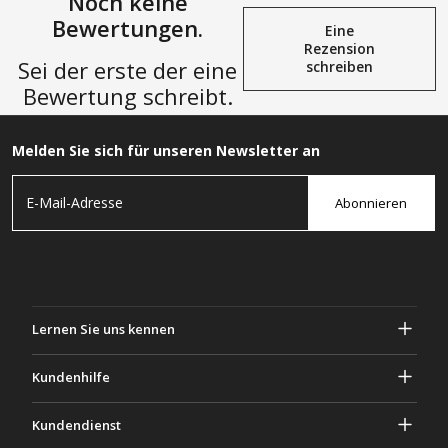
Noch keine
Bewertungen.
Eine
Rezension
Sei der erste der eine
schreiben
Bewertung schreibt.
Melden Sie sich für unseren Newsletter an
Abonnieren
Lernen Sie uns kennen
Über Gascher
Kundenhilfe
Privatsphäre & Sicherheit
Hilfe und häufig gestellte Fragen
Kundendienst
Geschäftsbedingungen
Deine Bestellungen