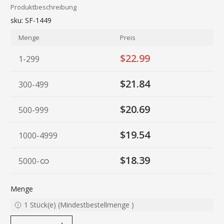
Produktbeschreibung
sku:
SF-1449
Menge
Preis
$22.99
1-299
$21.84
300-499
$20.69
500-999
$19.54
1000-4999
$18.39
5000
-
Menge
1
Stück(e)
(
Mindestbestellmenge
)
decrease quantity
increase quantity