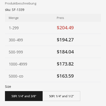
Produktbeschreibung
sku:
SF-1339
Menge
Preis
$204.49
1-299
$194.27
300-499
$184.04
500-999
$173.82
1000-4999
$163.59
5000
-
Size
50Ft 1/4" and 3/8"
50Ft 1/4" and 1/2"