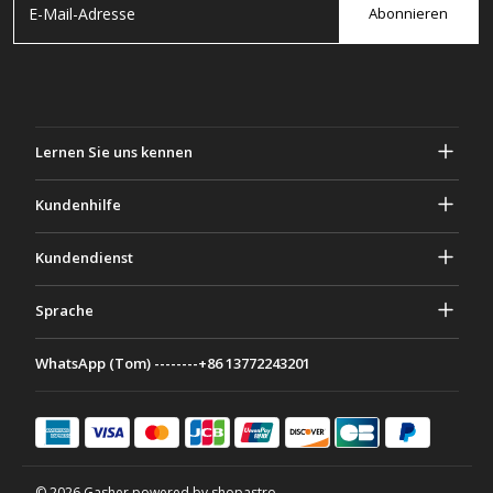
Abonnieren
Lernen Sie uns kennen
Über Gascher
Kundenhilfe
Privatsphäre & Sicherheit
Hilfe und häufig gestellte Fragen
Kundendienst
Geschäftsbedingungen
Deine Bestellungen
Marketing Aktivitäten
Rückgabe & Rückerstattung
Sprache
Kontaktiere uns
Ideen & Ratschläge
Versandkosten & Richtlinien
Português
WhatsApp (Tom) --------+86 13772243201
Zahlungsmethoden
Italiano
Partnerschaftsprogramm
Français
Deutsch
日本語
© 2026 Gasher powered by shopastro