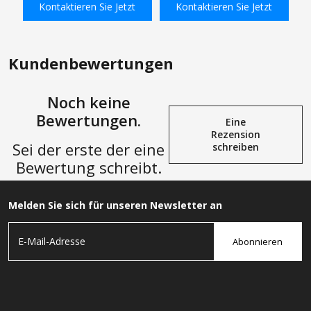
Kontaktieren Sie Jetzt
Kontaktieren Sie Jetzt
Stecker
In den Einkaufswagen
In den Einkaufswagen
Kundenbewertungen
Noch keine
Bewertungen.
Eine
Rezension
Sei der erste der eine
schreiben
Bewertung schreibt.
Melden Sie sich für unseren Newsletter an
Abonnieren