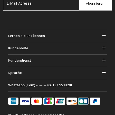
Abonnieren
Lernen Sie uns kennen
Über Gascher
Kundenhilfe
Privatsphäre & Sicherheit
Hilfe und häufig gestellte Fragen
Kundendienst
Geschäftsbedingungen
Deine Bestellungen
Marketing Aktivitäten
Rückgabe & Rückerstattung
Sprache
Kontaktiere uns
Ideen & Ratschläge
Versandkosten & Richtlinien
Português
WhatsApp (Tom) --------+86 13772243201
Zahlungsmethoden
Italiano
Partnerschaftsprogramm
Français
Deutsch
日本語