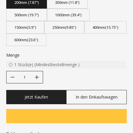
200mm (7.87")
300mm (11.8")
500mm (19.7")
1000mm (39.4")
150mm(5.9'')
250mm(9.85'')
400mm(15.75'')
600mm(23.6'')
Menge
1
Stück(e)
(
Mindestbestellmenge
)
decrease quantity
increase quantity
Jetzt Kaufen
In den Einkaufswagen