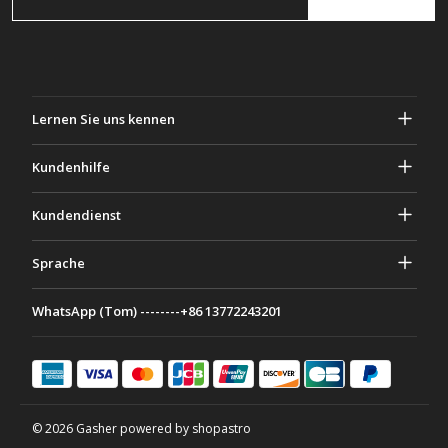
Lernen Sie uns kennen
Über Gascher
Kundenhilfe
Privatsphäre & Sicherheit
Hilfe und häufig gestellte Fragen
Kundendienst
Geschäftsbedingungen
Deine Bestellungen
Marketing Aktivitäten
Rückgabe & Rückerstattung
Sprache
Kontaktiere uns
Ideen & Ratschläge
Versandkosten & Richtlinien
Português
WhatsApp (Tom) --------+86 13772243201
Zahlungsmethoden
Italiano
Partnerschaftsprogramm
Français
Deutsch
日本語
© 2026 Gasher powered by shopastro