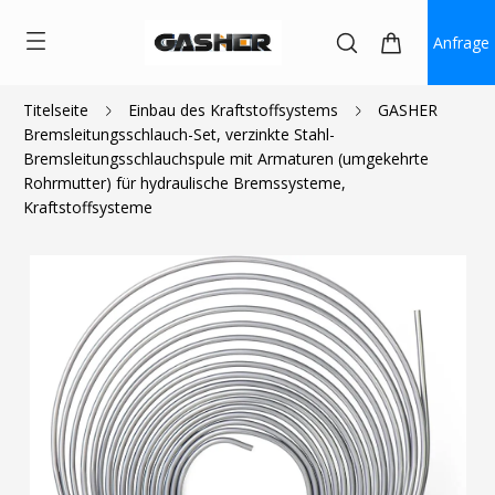
Anfrage
Titelseite
Einbau des Kraftstoffsystems
GASHER
Bremsleitungsschlauch-Set, verzinkte Stahl-
$20.99
$18.89
Bremsleitungsschlauchspule mit Armaturen (umgekehrte
Rohrmutter) für hydraulische Bremssysteme,
Kraftstoffsysteme