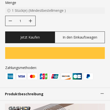
Menge
1
Stück(e)
(
Mindestbestellmenge
)
decrease quantity
increase quantity
Jetzt Kaufen
In den Einkaufswagen
Zahlungsmethoden:
Produktbeschreibung