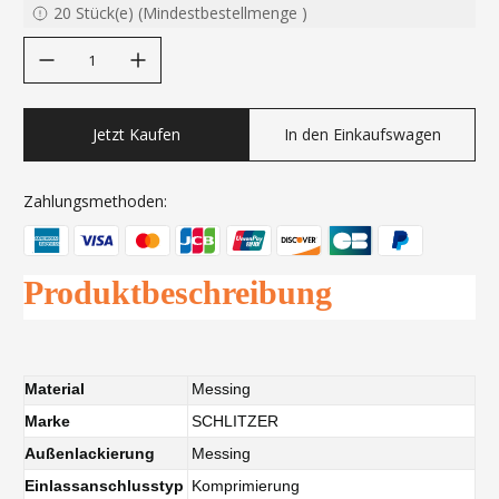
20
Stück(e)
(
Mindestbestellmenge
)
decrease quantity
increase quantity
Jetzt Kaufen
In den Einkaufswagen
Zahlungsmethoden:
Produktbeschreibung
Material
Messing
Marke
SCHLITZER
Außenlackierung
Messing
Einlassanschlusstyp
Komprimierung