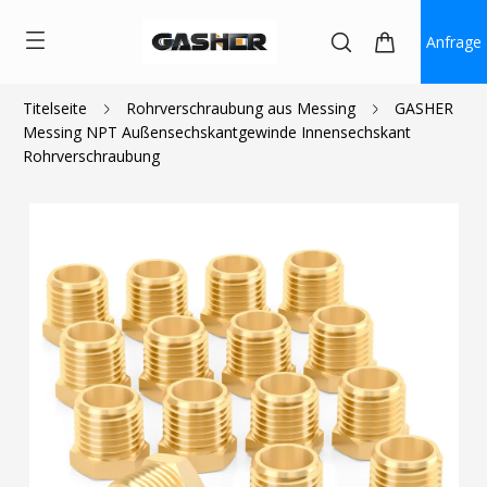
Anfrage
Titelseite
Rohrverschraubung aus Messing
GASHER
Messing NPT Außensechskantgewinde Innensechskant
$0.93
Rohrverschraubung