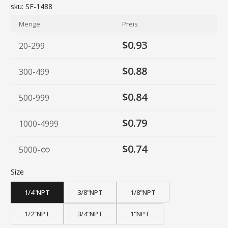
sku:
SF-1488
Menge
Preis
$0.93
20-299
$0.88
300-499
$0.84
500-999
$0.79
1000-4999
$0.74
5000
-
Size
1/4"NPT
3/8"NPT
1/8"NPT
1/2"NPT
3/4"NPT
1"NPT