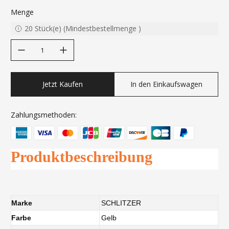
Menge
20
Stück(e)
(
Mindestbestellmenge
)
decrease quantity
increase quantity
Jetzt Kaufen
In den Einkaufswagen
Zahlungsmethoden:
Produktbeschreibung
Marke
SCHLITZER
Farbe
Gelb