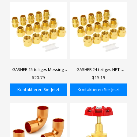
GASHER 15-teiliges Messing-
GASHER 24-teiliges NPT-
Rohrverschraubung,
Messingrohrfittings,
$20.79
$15.19
Reduzieradapter,
Sechskantnippel,
Sechskantnippel,
Sechskantkupplung, 90-Grad-
Kontaktieren Sie Jetzt
Kontaktieren Sie Jetzt
Sechskantkupplung 1/2 Zoll
Barstock-Straßenbogen-
NPT
Luftschlauchfittings
In den Einkaufswagen
In den Einkaufswagen