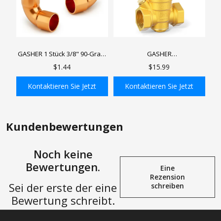
GASHER 1 Stück 3/8" 90-Grad-
GASHER
Kupferkupplungswinkel mit
Wasserdruckminderungsventi
$1.44
$15.99
Lötanschluss für HLK-
l mit Manometeranschluss
Kälteanlagen
1/4", Messing-
Kontaktieren Sie Jetzt
Kontaktieren Sie Jetzt
Wasserdruckregler für den
Hausgebrauch
In den Einkaufswagen
In den Einkaufswagen
Kundenbewertungen
Noch keine
Bewertungen.
Eine
Rezension
Sei der erste der eine
schreiben
Bewertung schreibt.