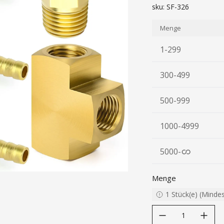
sku:
SF-326
Menge
1-299
300-499
500-999
1000-4999
5000
-
Menge
1
Stück(e)
(
Minde
decrease quantity
increase quanti