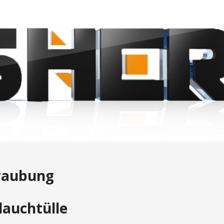
hraubung
lauchtülle