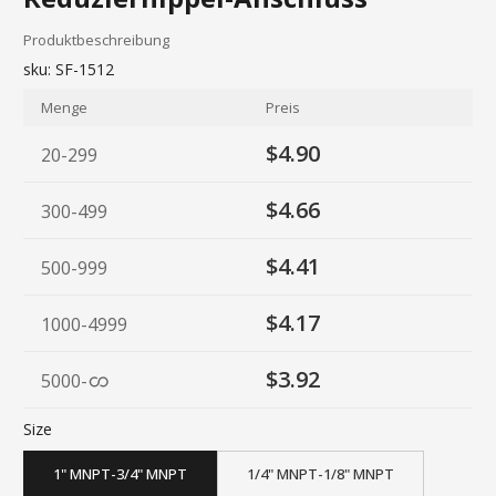
Produktbeschreibung
sku:
SF-1512
Menge
Preis
$4.90
20-299
$4.66
300-499
$4.41
500-999
$4.17
1000-4999
$3.92
5000
-
Size
1" MNPT-3/4" MNPT
1/4" MNPT-1/8" MNPT