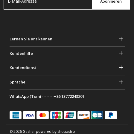
Abonnieren
Lernen Sie uns kennen
Über Gascher
Kundenhilfe
Privatsphäre & Sicherheit
Hilfe und häufig gestellte Fragen
Kundendienst
Geschäftsbedingungen
Deine Bestellungen
Marketing Aktivitäten
Rückgabe & Rückerstattung
Sprache
Kontaktiere uns
Ideen & Ratschläge
Versandkosten & Richtlinien
Português
WhatsApp (Tom) --------+86 13772243201
Zahlungsmethoden
Italiano
Partnerschaftsprogramm
Français
Deutsch
日本語
© 2026 Gasher powered by shopastro