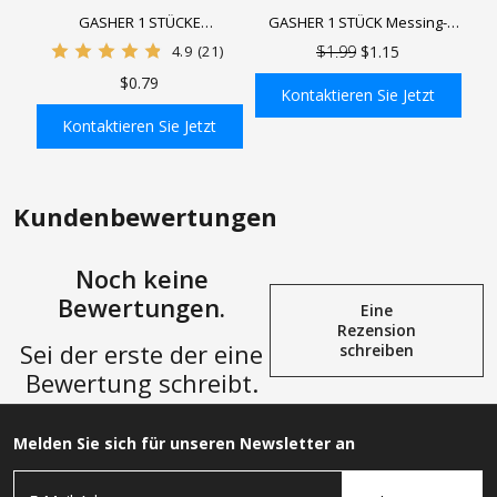
GASHER 1 STÜCKE
GASHER 1 STÜCK Messing-
Luftschlaucharmaturen,
Schlauchtülle,
4.9
(21)
$1.99
$1.15
Schlauchtüllenarmaturen
Durchgangsschott,
$0.79
Barbx MNPT Rohradapter mit 1
Schlauchtülle, gerade
Kontaktieren Sie Jetzt
Stück Schlauchschelle
Sechskantverbindung, mit 2
Kontaktieren Sie Jetzt
Schlauchschellen
In den Einkaufswagen
In den Einkaufswagen
Kundenbewertungen
Noch keine
Bewertungen.
Eine
Rezension
Sei der erste der eine
schreiben
Bewertung schreibt.
Melden Sie sich für unseren Newsletter an