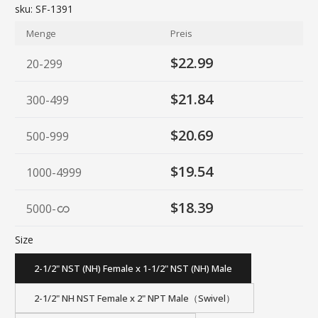
sku:
SF-1391
Menge
Preis
$22.99
20-299
$21.84
300-499
$20.69
500-999
$19.54
1000-4999
$18.39
5000
-
Size
2-1/2" NST (NH) Female x 1-1/2" NST (NH) Male
2-1/2" NH NST Female x 2" NPT Male（Swivel）