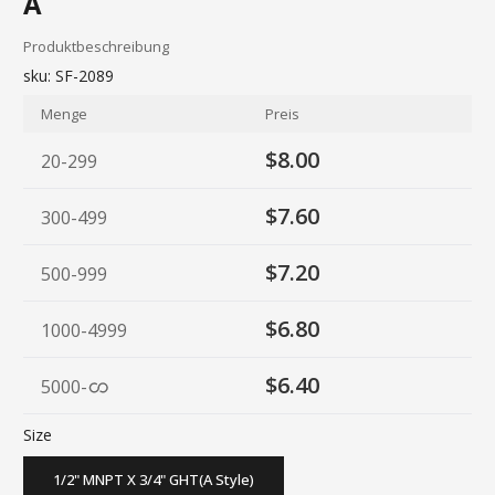
A
Produktbeschreibung
sku:
SF-2089
Menge
Preis
$8.00
20-299
$7.60
300-499
$7.20
500-999
$6.80
1000-4999
$6.40
5000
-
Size
1/2" MNPT X 3/4" GHT(A Style)