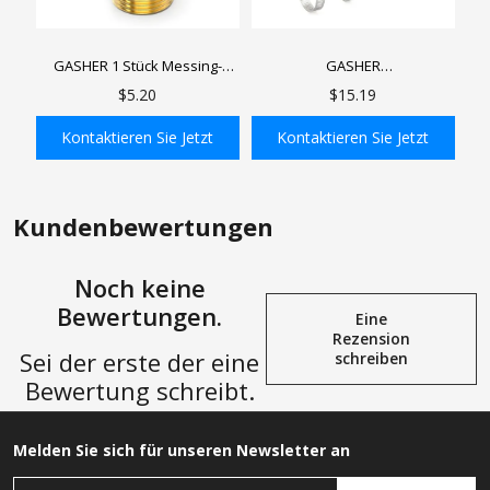
GASHER 1 Stück Messing-
GASHER
Verschraubung, NPT-
Poolschlauchverbinder, Ventil
$5.20
$15.19
Außengewinde x NPT-
für Poolschlauch 1-1/4" oder
Innengewinde
1-1/2" Schlauchadapter für
Kontaktieren Sie Jetzt
Kontaktieren Sie Jetzt
Filterpumpen
In den Einkaufswagen
In den Einkaufswagen
Kundenbewertungen
Noch keine
Bewertungen.
Eine
Rezension
Sei der erste der eine
schreiben
Bewertung schreibt.
Melden Sie sich für unseren Newsletter an