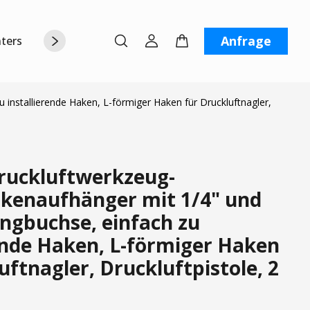
Anfrage
terstützung
Über uns
Kontaktiere uns
nstallierende Haken, L-förmiger Haken für Druckluftnagler,
uckluftwerkzeug-
kenaufhänger mit 1/4" und
ingbuchse, einfach zu
rende Haken, L-förmiger Haken
uftnagler, Druckluftpistole, 2