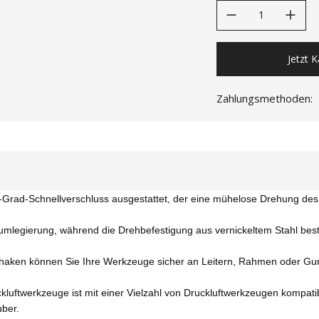
decrease quantity
increase quanti
Jetzt 
Zahlungsmethoden:
rad-Schnellverschluss ausgestattet, der eine mühelose Drehung des G
egierung, während die Drehbefestigung aus vernickeltem Stahl besteht
ken können Sie Ihre Werkzeuge sicher an Leitern, Rahmen oder Gurt
ftwerkzeuge ist mit einer Vielzahl von Druckluftwerkzeugen kompatibe
uber.