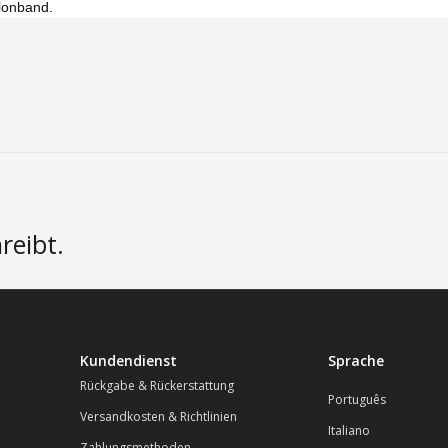
lonband.
reibt.
Kundendienst
Sprache
Rückgabe & Rückerstattung
Português
Versandkosten & Richtlinien
Italiano
Zahlungsmethoden