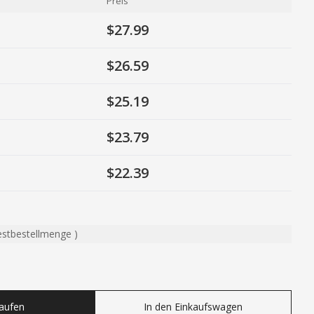
Preis
$27.99
$26.59
$25.19
$23.79
$22.39
estbestellmenge
)
ty
Kaufen
In den Einkaufswagen