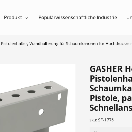
Produkt
Populärwissenschaftliche Industrie
Un
istolenhalter, Wandhalterung für Schaumkanonen für Hochdruckreinig
GASHER Ho
Pistolenh
Schaumkan
Pistole, p
Schnellan
sku:
SF-1776