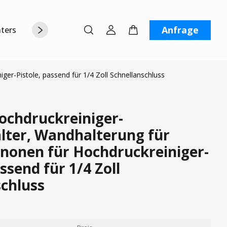
Anfrage
terstützung
Über uns
Kontaktiere uns
er-Pistole, passend für 1/4 Zoll Schnellanschluss
chdruckreiniger-
alter, Wandhalterung für
onen für Hochdruckreiniger-
assend für 1/4 Zoll
schluss