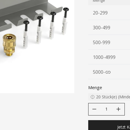
Menge
20-299
300-499
500-999
1000-4999
5000
-
Menge
20
Stück(e)
(
Mind
decrease quantity
increase quanti
Jetzt 